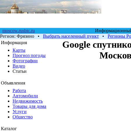
moscow.rusbic.ru
Информационный 
Регион:
Фрязино
•
Выбрать населенный пункт
•
Регионы Р
Google cпутнико
Информация
Карты
Москов
Прогноз погоды
Фотографии
Видео
Статьи
Объявления
Работа
Автомобили
Недвижимость
Товары для дома
Услуги
Общество
Каталог