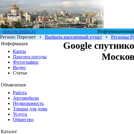
moscow.rusbic.ru
Информационный 
Регион:
Пересвет
•
Выбрать населенный пункт
•
Регионы Р
Google cпутнико
Информация
Карты
Москов
Прогноз погоды
Фотографии
Видео
Статьи
Объявления
Работа
Автомобили
Недвижимость
Товары для дома
Услуги
Общество
Каталог