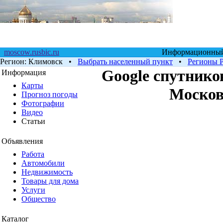
moscow.rusbic.ru
Информационный 
Регион:
Климовск
•
Выбрать населенный пункт
•
Регионы 
Google cпутнико
Информация
Карты
Москов
Прогноз погоды
Фотографии
Видео
Статьи
Объявления
Работа
Автомобили
Недвижимость
Товары для дома
Услуги
Общество
Каталог