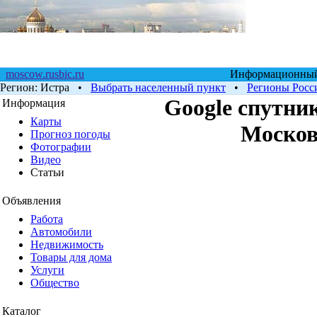
moscow.rusbic.ru
Информационный 
Регион:
Истра
•
Выбрать населенный пункт
•
Регионы Росс
Google cпутник
Информация
Карты
Москов
Прогноз погоды
Фотографии
Видео
Статьи
Объявления
Работа
Автомобили
Недвижимость
Товары для дома
Услуги
Общество
Каталог