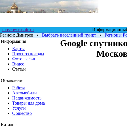
moscow.rusbic.ru
Информационный 
Регион:
Дмитров
•
Выбрать населенный пункт
•
Регионы Р
Google cпутнико
Информация
Карты
Москов
Прогноз погоды
Фотографии
Видео
Статьи
Объявления
Работа
Автомобили
Недвижимость
Товары для дома
Услуги
Общество
Каталог