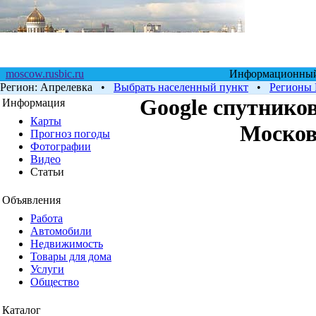
moscow.rusbic.ru
Информационный 
Регион:
Апрелевка
•
Выбрать населенный пункт
•
Регионы 
Google cпутников
Информация
Карты
Москов
Прогноз погоды
Фотографии
Видео
Статьи
Объявления
Работа
Автомобили
Недвижимость
Товары для дома
Услуги
Общество
Каталог